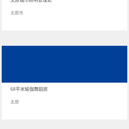
太原市
68平米瑜伽舞蹈房
太原