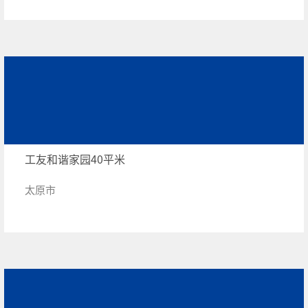
工友和谐家园40平米
太原市