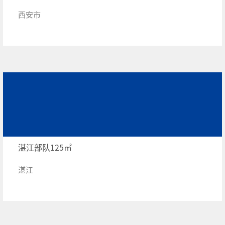
西安市
湛江部队125㎡
湛江