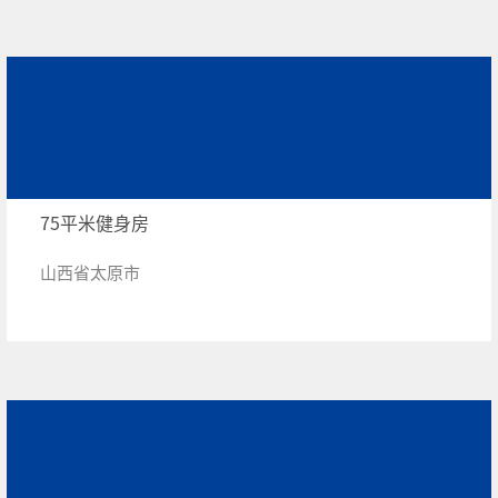
75平米健身房
山西省太原市