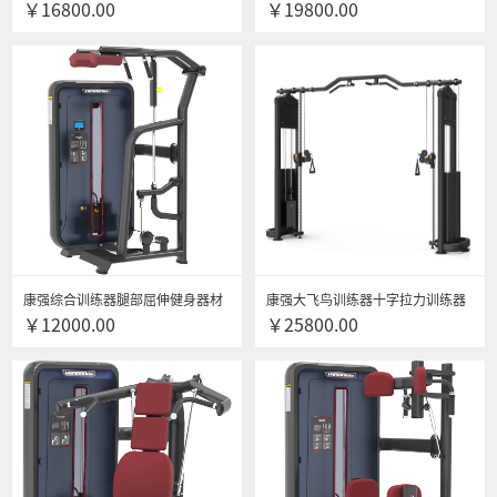
￥16800.00
￥19800.00
健身器材专用
身房专用上肢力量专项训练器 6011
坐式腹肌训练器
康强综合训练器腿部屈伸健身器材
康强大飞鸟训练器十字拉力训练器
￥12000.00
￥25800.00
腿部屈伸力量训练器材 6012立式小
健身房专用综合训练器 6013B
腿训练器