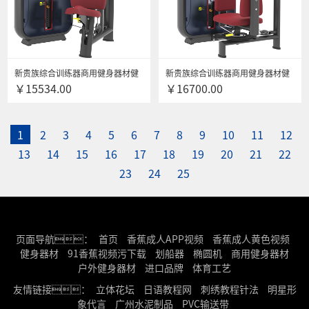
新贵族综合训练器商用健身器材健
新贵族综合训练器商用健身器材健
￥15534.00
￥16700.00
身房专用上肢力量专项训练器 6014
身房专用上肢力量专项训练器 6015
坐式肩膊推举训练器
躯干转动训练器
1
2
3
4
5
6
7
8
9
10
11
12
13
14
15
16
17
18
19
20
21
22
23
24
25
页面导航：
首页
香蕉成人APP视频
香蕉成人黄色视频
健身器材
91香蕉视频污下载
划船器
椭圆机
商用健身器材
户外健身器材
进口品牌
体育工艺
友情链接：
立体花坛
日语教程网
刺绣教程针法
明星形
象代言
广州水泥制品
PVC输送带