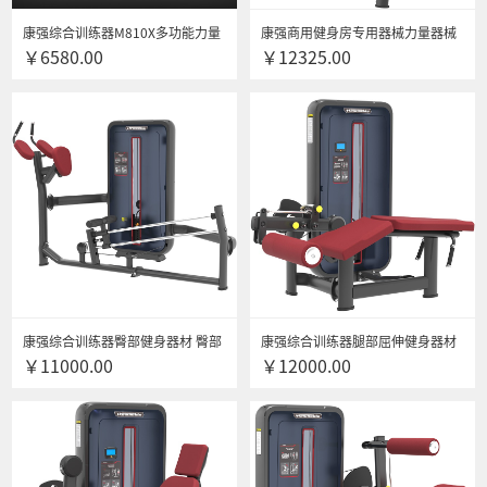
康强综合训练器M810X多功能力量
康强商用健身房专用器械力量器械
￥6580.00
￥12325.00
器械家用健身器材四人站铸铁配重
专项器械无氧健身器械 6006高拉背
80KG
肌训练器
康强综合训练器臀部健身器材 臀部
康强综合训练器腿部屈伸健身器材
￥11000.00
￥12000.00
力量训练器材 XG-Z-6007臀部训练
腿部屈伸力量训练器材 6008俯卧式
器
屈腿训练器