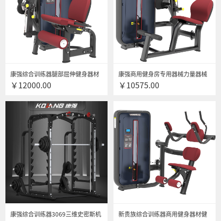
康强综合训练器腿部屈伸健身器材
康强商用健身房专用器械力量器械
￥12000.00
￥10575.00
腿部屈伸力量训练器材 6009大腿伸
专项器械无氧健身器械 6010背部伸
展训练器
展训练器
康强综合训练器3069三维史密斯机
新贵族综合训练器商用健身器材健